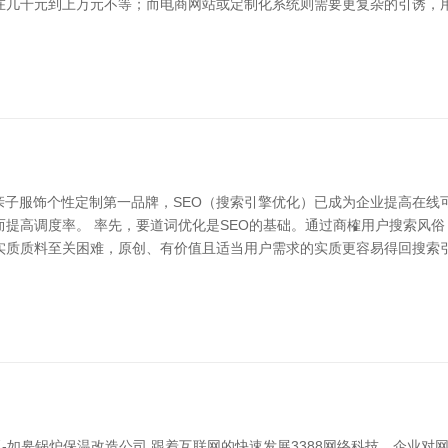
在几千元到上万元不等；而电商网站或定制化系统则需要更复杂的引诱，用
国亲子服饰个性定制第一品牌，SEO（搜索引擎优化）已成为企业提高在线
提高调度率。 率先，要道词优化是SEO的基础。通过商榷用户搜索风
实质质料至关困难，原创、有价值且适当用户需求的实质更容易得回搜索引
板-如皋锅炉保温改造公司 跟着互联网的快速发展3388网络科技，企业