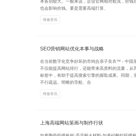
本各别较大。一般来说，企业官网相对粗浅，价钱
也会影响价钱。要是需要高端打算、
维修资讯
SEO营销网站优化本事与战略
在当前数字化竞争好坏的市鸠合亲子良衣™ - 中
不仅能提高网站排行，还能带来高质料的流量，从而
标签中，有助于提高搜索引擎的握取成果。同期，
不行疏远。明晰的导航、合
维修资讯
上海高端网站策画与制作行状
如皋陶瓷纤维板材-高温耐火材料-如皋硅酸铝纤维