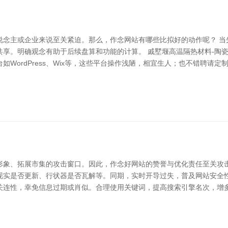
说念主或企业来说至关紧迫。那么，作念网站有哪些比拟好的动作呢？ 当
享。明确观念有助于后续盘算和功能的计算。 戚墅堰高温隔热材料-陶瓷
WordPress、Wix等，这些平台操作浅陋，相宜生人；也不错聘请
形象、拓展市集的攻击窗口。因此，作念好网站的赞誉与优化责任至关攻击
现实是否更新、行状器是否瓦解等。同期，实时开导过失，普及网站安全性
关连性，幸免信息过期或肖似。合理使用关键词，提高搜索引擎名次，增