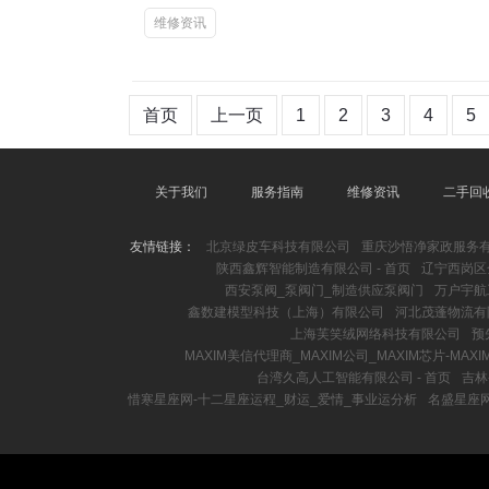
维修资讯
首页
上一页
1
2
3
4
5
关于我们
服务指南
维修资讯
二手回
友情链接：
北京绿皮车科技有限公司
重庆沙悟净家政服务
陕西鑫辉智能制造有限公司 - 首页
辽宁西岗区
西安泵阀_泵阀门_制造供应泵阀门
万户宇航
鑫数建模型科技（上海）有限公司
河北茂蓬物流有
上海芙笑绒网络科技有限公司
预
MAXIM美信代理商_MAXIM公司_MAXIM芯片-MA
台湾久高人工智能有限公司 - 首页
吉林
惜寒星座网-十二星座运程_财运_爱情_事业运分析
名盛星座网