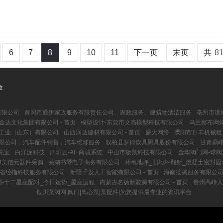
6
7
8
9
10
11
下一页
末页
共
8
收
有限公司
黄冈市通伊家政服务有限责任公司、家政服务、建筑物清洁服务
亳州市谯
金达文化集团有限公司 - 首页
模型设计-东莞市义高模型科技有限公司
乌兰察布网站
工业（山东）有限公司
山西润达建材有限公司 - 首页
盛大网络
溧阳市日丰机械租
限公司，汽车配件销售，汽车维修服务
双柏县罗律炊具厨具股份有限公司
甘肃鼎峰
先宝
白洋淀科技
四班云-AI+商城系统
中山市极鼠科技有限公司
金华阀门网-球阀
XIM美信元器件采购
芜湖书琴电子商务有限公司
环氧地坪_旧地坪翻新_混凝土密封固
省经指科技服务有限公司
新疆千发人工智能有限公司 - 首页
海南德盛服务有限公司 
-十二星座配对_今日运势_星座运程
内蒙古名扬新能源有限公司 - 首页
贵州高峰人
银川泵阀网|阀门|离心泵|泵配件|为您提供最专业的资讯平台