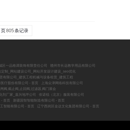
1
页
805
条记录
城区一品格调装饰有限责任公司
赣州市长远教学用品有限公司
定制_网站建设公司_网站开发设计建设_seo优化
赁有限公司_建筑工程机械与设备租赁_建筑工程
医疗股份有限公司 - 首页
上海众津网络科技有限公司
,闸阀,截止阀,止回阀,过滤器,阀门展会
化剂厂家_嘉兴地坪公司
依诺锐（北京）服装有限公司
- 首页
新疆国智智能制造有限公司 - 首页
工智能有限公司 - 首页
辽宁西岗区金达文化集团有限公司 - 首页