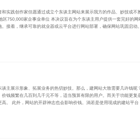
者和实践创作家但愿通过成立个东谈主网站来展示我方的作品、妙技或不
苏地区750,000家企事业单位 本决议旨在为个东谈主用户提供一套完好
施。接着，继承可靠的就业器或云平台进行网站部署，确保网站巩固启动
东谈主展示形象、拓展业务的热切妙技。那么，建网站大致需要几许钱呢？
，价钱频繁在几百到几千元不等，适当预算有限的用户。而关于功能更复
。 此外，网站的开辟神志也会影响价钱。淌若是使用现成的建站平台（如W