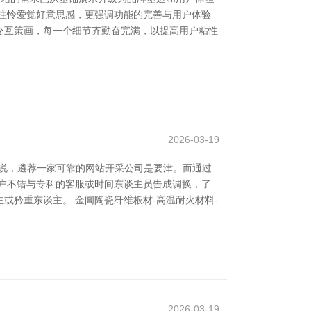
注怜爱觉好意思感，更强调功能的完善与用户体验
交互策画，每一个细节齐勤奋完满，以提高用户粘性
2026-03-19
说，遴荐一家可靠的网站开采公司是要津。而通过
户不错与专科的客服或时间东谈主员告成调换，了
或矜重东谈主。 金阊陶瓷纤维板材-高温耐火材料-
2026-03-19