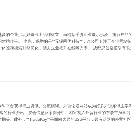
越多的企业启动好奇线上品牌树立，而网站手脚企业展示形象、施行居品
建站作事。 率先，保举的是**无锡网优科技**，该公司专注于企业网
体验和搜索引擎优化，助力企业擢升在线曝光率。 成都思创格模型有限公司
专科平台获得行业资讯、交流训诲。外贸论坛网站成为好多外贸东谈主学习
丰富的行业资讯、展会信息及案例分析，相宜初入外贸行业的东谈主员学习。
等。此外，**TradeKey**是面向大师的B2B平台，领有活跃的外贸