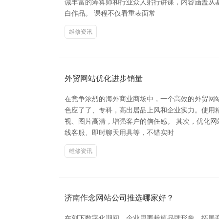
诫丰富的筹算师和行业众人躬行讲课，内容涵盖从
白作品。 课程不仅看重表面常
维修资讯
外贸网站优化进步销量
在竞争浓烈的海外商业商场中，一个高效的外贸网
色应了了、专科，高出居品上风和企业实力。使用精
视、图片高清，增强客户的信任感。 其次，优化
线客服、即时聊天用具等，不错实时
维修资讯
济南作念网站公司推选哪家好？
在刻下数字化期间，企业思要栽植品牌形象、拓展