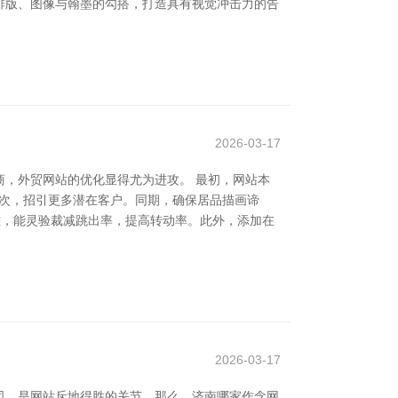
排版、图像与翰墨的勾搭，打造具有视觉冲击力的告
2026-03-17
，外贸网站的优化显得尤为进攻。 最初，网站本
名次，招引更多潜在客户。同期，确保居品描画谛
雅，能灵验裁减跳出率，提高转动率。此外，添加在
2026-03-17
司，是网站斥地得胜的关节。那么，济南哪家作念网