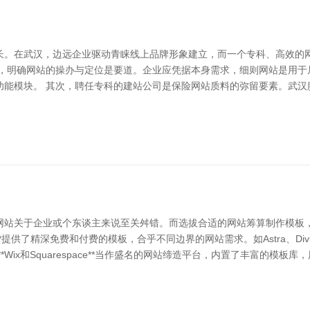
长。在武汉，边远企业驱动青睐线上品牌形象建立，而一个专科、高效的
初，明确网站的操办与定位是要道。企业应凭据本身需求，细则网站是用于
功能模块。 其次，聘任专科的建站公司是保险网站质料的弥留要素。武汉
网站关于企业或个东谈主来说至关舛错。而选拔合适的网站筹算制作模板
题库**提供了精深免费和付费的模板，合乎不同边界的网站需求。如Astra、
Wix和Squarespace**当作盛名的网站缔造平台，内置了丰富的模