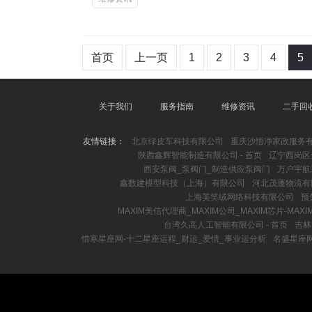
首页
上一页
1
2
3
4
5
关于我们
服务指南
维修资讯
二手回
友情链接：
北京绿皮车科技有限公司
重庆沙悟净家政服务
陕西鑫辉智能制造有限公司 - 首页
辽宁西岗区
西安泵阀_泵阀门_制造供应泵阀门
万户宇航
鑫数建模型科技（上海）有限公司
河北茂蓬物流有
上海芙笑绒网络科技有限公司
预
MAXIM美信代理商_MAXIM公司_MAXIM芯片-MA
台湾久高人工智能有限公司 - 首页
吉林
惜寒星座网-十二星座运程_财运_爱情_事业运分析
名盛星座网