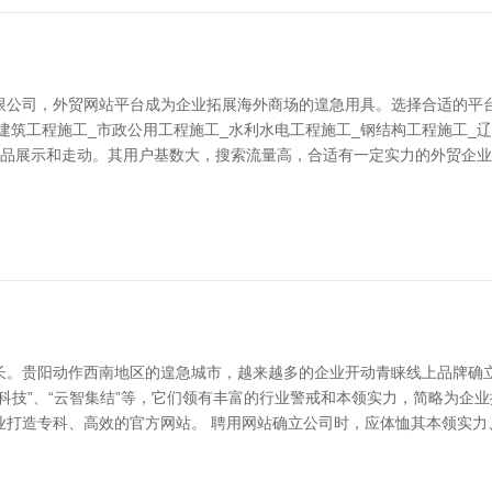
限公司，外贸网站平台成为企业拓展海外商场的遑急用具。选择合适的平
建筑工程施工_市政公用工程施工_水利水电工程施工_钢结构工程施工_辽
居品展示和走动。其用户基数大，搜索流量高，合适有一定实力的外贸企业。其
长。贵阳动作西南地区的遑急城市，越来越多的企业开动青睐线上品牌确
科技”、“云智集结”等，它们领有丰富的行业警戒和本领实力，简略为企
业打造专科、高效的官方网站。 聘用网站确立公司时，应体恤其本领实力