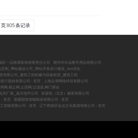
1
页
805
条记录
城区一品格调装饰有限责任公司
赣州市长远教学用品有限公司
定制_网站建设公司_网站开发设计建设_seo优化
赁有限公司_建筑工程机械与设备租赁_建筑工程
医疗股份有限公司 - 首页
上海众津网络科技有限公司
,闸阀,截止阀,止回阀,过滤器,阀门展会
化剂厂家_嘉兴地坪公司
依诺锐（北京）服装有限公司
- 首页
新疆国智智能制造有限公司 - 首页
工智能有限公司 - 首页
辽宁西岗区金达文化集团有限公司 - 首页