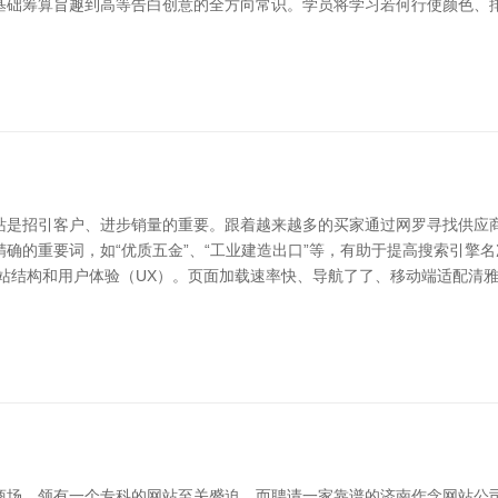
基础筹算旨趣到高等告白创意的全方向常识。学员将学习若何行使颜色、
站是招引客户、进步销量的重要。跟着越来越多的买家通过网罗寻找供应商
确的重要词，如“优质五金”、“工业建造出口”等，有助于提高搜索引擎
网站结构和用户体验（UX）。页面加载速率快、导航了了、移动端适配清
商场，领有一个专科的网站至关蹙迫。而聘请一家靠谱的济南作念网站公