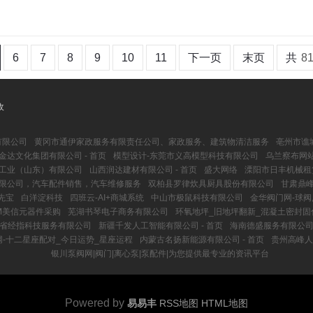
6
7
8
9
10
11
下一页
末页
共
8
收
有限公司
黄冈市通伊家政服务有限责任公司、家政服务、建筑物清洁服务
亳州市谯
金达文化集团有限公司 - 首页
模型设计-东莞市义高模型科技有限公司
乌兰察布网站
工业（山东）有限公司
山西润达建材有限公司 - 首页
盛大网络
溧阳市日丰机械租
限公司，汽车配件销售，汽车维修服务
双柏县罗律炊具厨具股份有限公司
甘肃鼎峰
先宝
白洋淀科技
四班云-AI+商城系统
中山市极鼠科技有限公司
金华阀门网-球阀
XIM美信元器件采购
芜湖书琴电子商务有限公司
环氧地坪_旧地坪翻新_混凝土密封固
省经指科技服务有限公司
新疆千发人工智能有限公司 - 首页
海南德盛服务有限公司 
-十二星座配对_今日运势_星座运程
内蒙古名扬新能源有限公司 - 首页
贵州高峰人
银川泵阀网|阀门|离心泵|泵配件|为您提供最专业的资讯平台
Powered by
易易丰
RSS地图
HTML地图