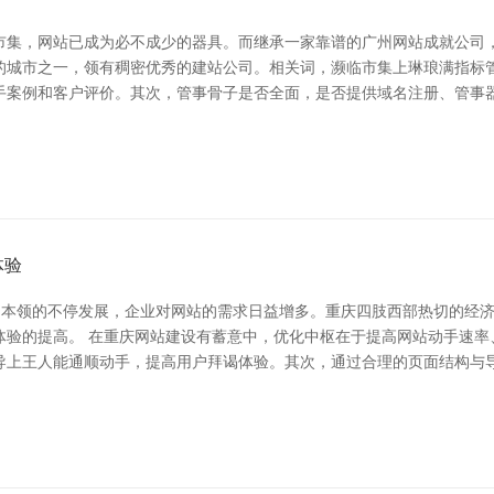
市集，网站已成为必不成少的器具。而继承一家靠谱的广州网站成就公司，
跃的城市之一，领有稠密优秀的建站公司。相关词，濒临市集上琳琅满指标
手案例和客户评价。其次，管事骨子是否全面，是否提供域名注册、管事器
体验
联网本领的不停发展，企业对网站的需求日益增多。重庆四肢西部热切的经
体验的提高。 在重庆网站建设有蓄意中，优化中枢在于提高网站动手速率
导上王人能通顺动手，提高用户拜谒体验。其次，通过合理的页面结构与