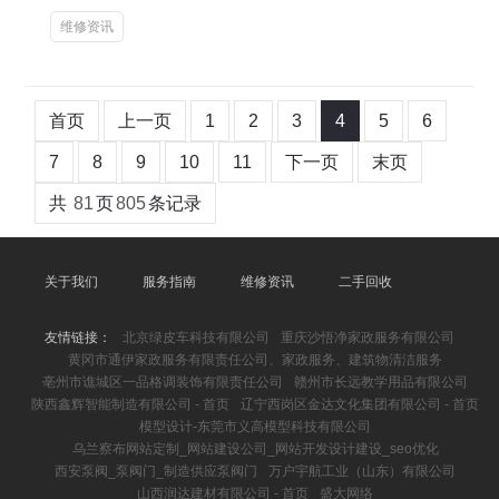
维修资讯
首页
上一页
1
2
3
4
5
6
7
8
9
10
11
下一页
末页
共
81
页
805
条记录
关于我们
服务指南
维修资讯
二手回收
友情链接：
北京绿皮车科技有限公司
重庆沙悟净家政服务有限公司
黄冈市通伊家政服务有限责任公司、家政服务、建筑物清洁服务
亳州市谯城区一品格调装饰有限责任公司
赣州市长远教学用品有限公司
陕西鑫辉智能制造有限公司 - 首页
辽宁西岗区金达文化集团有限公司 - 首页
模型设计-东莞市义高模型科技有限公司
乌兰察布网站定制_网站建设公司_网站开发设计建设_seo优化
西安泵阀_泵阀门_制造供应泵阀门
万户宇航工业（山东）有限公司
山西润达建材有限公司 - 首页
盛大网络