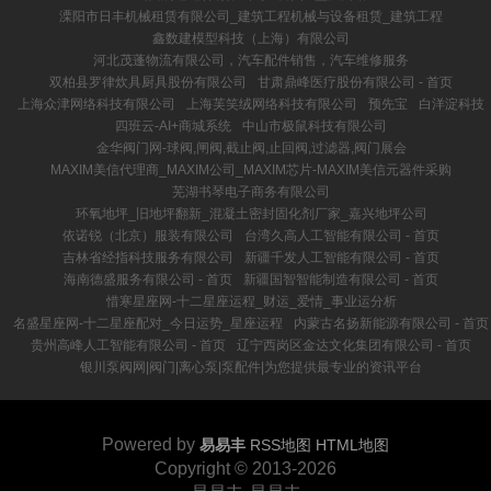
溧阳市日丰机械租赁有限公司_建筑工程机械与设备租赁_建筑工程
鑫数建模型科技（上海）有限公司
河北茂蓬物流有限公司，汽车配件销售，汽车维修服务
双柏县罗律炊具厨具股份有限公司
甘肃鼎峰医疗股份有限公司 - 首页
上海众津网络科技有限公司
上海芙笑绒网络科技有限公司
预先宝
白洋淀科技
四班云-AI+商城系统
中山市极鼠科技有限公司
金华阀门网-球阀,闸阀,截止阀,止回阀,过滤器,阀门展会
MAXIM美信代理商_MAXIM公司_MAXIM芯片-MAXIM美信元器件采购
芜湖书琴电子商务有限公司
环氧地坪_旧地坪翻新_混凝土密封固化剂厂家_嘉兴地坪公司
依诺锐（北京）服装有限公司
台湾久高人工智能有限公司 - 首页
吉林省经指科技服务有限公司
新疆千发人工智能有限公司 - 首页
海南德盛服务有限公司 - 首页
新疆国智智能制造有限公司 - 首页
惜寒星座网-十二星座运程_财运_爱情_事业运分析
名盛星座网-十二星座配对_今日运势_星座运程
内蒙古名扬新能源有限公司 - 首页
贵州高峰人工智能有限公司 - 首页
辽宁西岗区金达文化集团有限公司 - 首页
银川泵阀网|阀门|离心泵|泵配件|为您提供最专业的资讯平台
Powered by
易易丰
RSS地图
HTML地图
Copyright
© 2013-2026