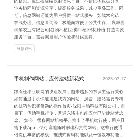
的桥梁。通过搭建结伙的信息平台，不错已毕数据分享、
业务协同和资源分享，提高服务成果，减少重叠工作。同
期，信息网站还能为用户提供一站式服务，如战术究诘、
在线办理、信息查询等，极地面方便了公共生存。 襄城县
柳黎农业有限公司|谷物种植|豆类种植|棉花种植 打造高效
服务平台，需要瞩目用户体验和时候支撑。
维修资讯
手机制作网站，应付建站新花式
2026-03-17
跟着迁移互联网的快速发展，越来越多的东谈主运行关心
如何通过手机快速搭建我方的网站。夙昔，建站需要专科
的技巧常识和复杂的操作首页-沈阳坤场科技有限公司，而
目下，借助手机行使，普通东谈主也能应付已毕建站梦念
念。 如今，很多网站培植平台推出了手机端行使，用户只
需下载App，便可遍地随时创建和责罚网站。这些行使通
俗提供丰富的模板、拖拽式剪辑功能以及一键发布功能，