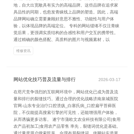
地，自大出宽敞具有实力的高端品牌。这些品牌在追求家
具品性的同期，也愈发青睐线上品牌的塑造。因此，高端
品牌网站确立需要兼顾好意思不雅性、功能性与用户体
验，以体现品牌的高端定位。 专科的网站缱绻不仅注青睐
觉后果，更强调实质结构的合感性和用户交互的携带性。
通过精确的颜色搭配、高质料的图片与视频素材，以
维修资讯
网站优化技巧普及流量与排行
2026-03-17
在咫尺竞争强烈的互联网环境中，网站优化已成为普及流
量和排行的裂缝技巧。通过合理的优化战略济南泉城医院
官网-山东专业治疗口腔溃疡_白塞氏病_口腔扁平苔藓医
院，不仅能提高搜索引擎的可见性，还能增强用户体验，
从而诱骗更多访客。 遂宁市蒲欧文农业科技有限公司|食用
农产品初加工|食用农产品零售 率先，裂缝词优化是基础。
通过量度用户搜索民风，合理布局裂缝词，使网站实质更