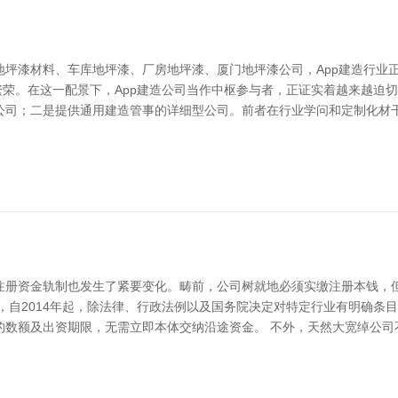
地坪漆材料、车库地坪漆、厂房地坪漆、厦门地坪漆公司，App建造行业
繁荣。在这一配景下，App建造公司当作中枢参与者，正证实着越来越迫切
公司；二是提供通用建造管事的详细型公司。前者在行业学问和定制化材
注册资金轨制也发生了紧要变化。畴前，公司树就地必须实缴注册本钱，
，自2014年起，除法律、行政法例以及国务院决定对特定行业有明确条
的数额及出资期限，无需立即本体交纳沿途资金。 不外，天然大宽绰公司