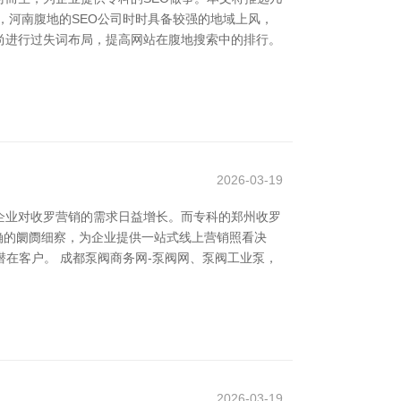
，河南腹地的SEO公司时时具备较强的地域上风，
尚进行过失词布局，提高网站在腹地搜索中的排行。
2026-03-19
企业对收罗营销的需求日益增长。而专科的郑州收罗
确的阛阓细察，为企业提供一站式线上营销照看决
在客户。 成都泵阀商务网-泵阀网、泵阀工业泵，
2026-03-19