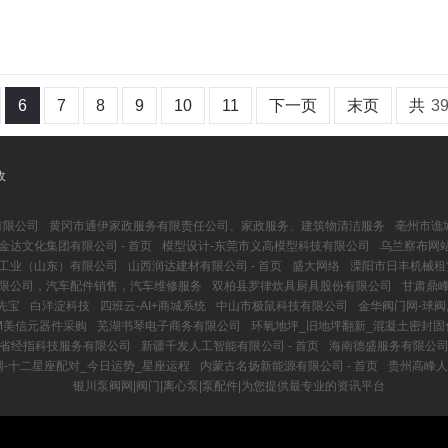
6
7
8
9
10
11
下一页
末页
共
3
收
有限公司
黄冈市通伊家政服务有限责任公司、家政服务、建筑物清洁服务
亳州市谯
金达文化集团有限公司 - 首页
模型设计-东莞市义高模型科技有限公司
乌兰察布网站
工业（山东）有限公司
山西润达建材有限公司 - 首页
盛大网络
溧阳市日丰机械租
限公司，汽车配件销售，汽车维修服务
双柏县罗律炊具厨具股份有限公司
甘肃鼎峰
先宝
白洋淀科技
四班云-AI+商城系统
中山市极鼠科技有限公司
金华阀门网-球阀
XIM美信元器件采购
芜湖书琴电子商务有限公司
环氧地坪_旧地坪翻新_混凝土密封固
省经指科技服务有限公司
新疆千发人工智能有限公司 - 首页
海南德盛服务有限公司 
-十二星座配对_今日运势_星座运程
内蒙古名扬新能源有限公司 - 首页
贵州高峰人
银川泵阀网|阀门|离心泵|泵配件|为您提供最专业的资讯平台