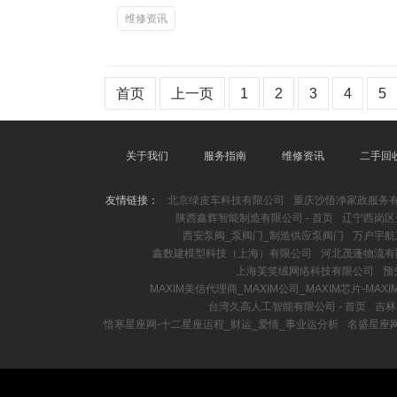
维修资讯
首页
上一页
1
2
3
4
5
关于我们
服务指南
维修资讯
二手回
友情链接：
北京绿皮车科技有限公司
重庆沙悟净家政服务
陕西鑫辉智能制造有限公司 - 首页
辽宁西岗区
西安泵阀_泵阀门_制造供应泵阀门
万户宇航
鑫数建模型科技（上海）有限公司
河北茂蓬物流有
上海芙笑绒网络科技有限公司
预
MAXIM美信代理商_MAXIM公司_MAXIM芯片-MA
台湾久高人工智能有限公司 - 首页
吉林
惜寒星座网-十二星座运程_财运_爱情_事业运分析
名盛星座网