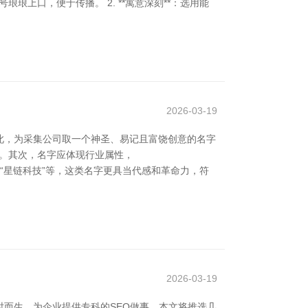
琅琅上口，便于传播。 2. **寓意深刻**：选用能
2026-03-19
此，为采集公司取一个神圣、易记且富饶创意的名字
着。其次，名字应体现行业属性，
”、“星链科技”等，这类名字更具当代感和革命力，符
2026-03-19
而生，为企业提供专科的SEO做事。本文将推选几