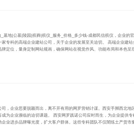
_墓地|公墓|陵园|殡葬|殡仪_服务_价格_多少钱-成都民信殡仪，企业
一家专科的高端企业建站公司，关于企业的发展至关迫切。 高端企业建站
品牌定位，量身定制网站规画，确保网站在视觉作风、功能布局和本色呈
公司，企业思要脱颖而出，离不开有用的网罗营销计谋。西安手脚西北地
客成为企业濒临的迫切课题。 西安网罗践诺公司应时而生，为企业提供专
助企业进步品牌曝光度，扩大客户群体。这些专科团队不仅闇练土产货市