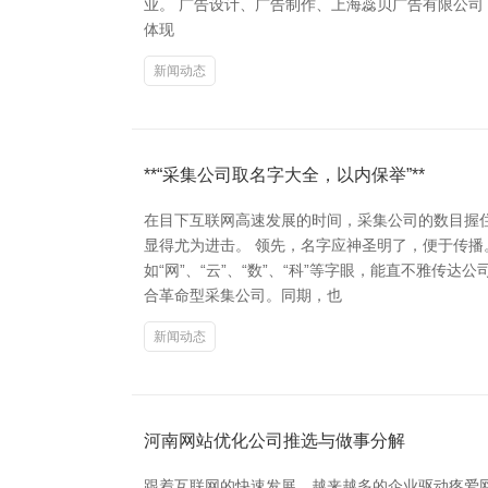
业。 广告设计、广告制作、上海蕊贝广告有限公司 其次
体现
新闻动态
**“采集公司取名字大全，以内保举”**
在目下互联网高速发展的时间，采集公司的数目握
显得尤为进击。 领先，名字应神圣明了，便于传播。
如“网”、“云”、“数”、“科”等字眼，能直不雅传
合革命型采集公司。同期，也
新闻动态
河南网站优化公司推选与做事分解
跟着互联网的快速发展，越来越多的企业驱动疼爱