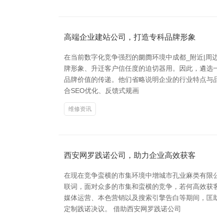
高端企业建站公司，打造专科品牌形象
在当前数字化竞争强烈的阛阓环境中成都_附近|周边
牌形象、升迁客户信任度的迫切器用。因此，遴选
品牌价值的传递。他们省略说明企业的行业特点与
合SEO优化、反馈式规画
维修资讯
西安网罗践诺公司，助力企业高效获客
在现在竞争蛮横的市集环境中增城市孔业麻类有限
联词，面对众多的市集和蛮横的竞争，若何高效获
媒体运营、本色营销以及搜索引擎告白等期间，匡
定制践诺决议。 借助西安网罗践诺公司