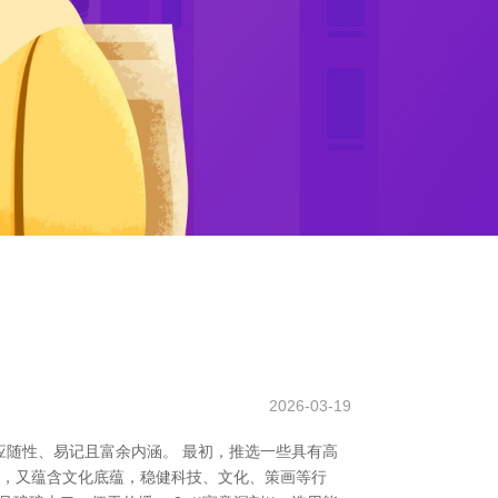
2026-03-19
随性、易记且富余内涵。 最初，推选一些具有高
意思，又蕴含文化底蕴，稳健科技、文化、策画等行