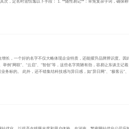
，定名时需恬逸以下手段： 1. **随性易记**：幸免复杂字词，确保称号
住增长，一个好的名字不仅大略体现企业特质，还能擢升品牌辨识度。因
举例“网联”、“云启”、“智创”等，这些名字简陋有劲，容易让东谈主记
达公司业务标的。 此外，还不错集结科技感与异日感，如“异日网”、“极客云
网站优化，以提高在线曝光度和用户体验。在河南，繁密网站优化公司应时