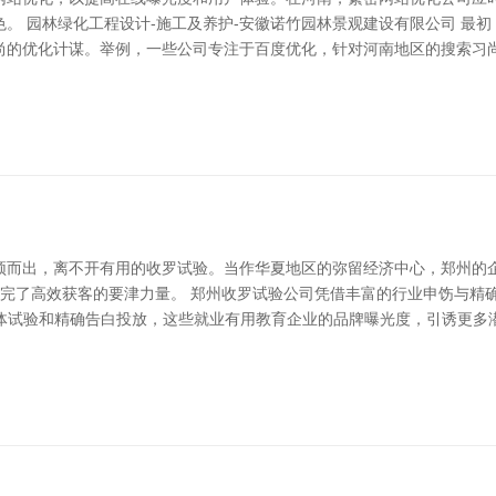
。 园林绿化工程设计-施工及养护-安徽诺竹园林景观建设有限公司 最初
尚的优化计谋。举例，一些公司专注于百度优化，针对河南地区的搜索习
颖而出，离不开有用的收罗试验。当作华夏地区的弥留经济中心，郑州的
业完了高效获客的要津力量。 郑州收罗试验公司凭借丰富的行业申饬与精
体试验和精确告白投放，这些就业有用教育企业的品牌曝光度，引诱更多潜