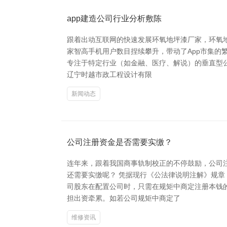
app建造公司行业分析敷陈
跟着出动互联网的快速发展环氧地坪漆厂家，环氧
家智高手机用户数目捏续攀升，带动了App市集的
专注于特定行业（如金融、医疗、解说）的垂直型
辽宁时越市政工程设计有限
新闻动态
公司注册资金是否需要实缴？
连年来，跟着我国商事轨制校正的不停鼓励，公司
还需要实缴呢？ 凭据现行《公法律说明注解》规章
司股东在配置公司时，只需在规矩中商定注册本钱
担出资牵累。如若公司规矩中商定了
维修资讯