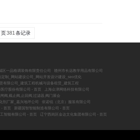
9
页
381
条记录
城区一品格调装饰有限责任公司
赣州市长远教学用品有限公司
定制_网站建设公司_网站开发设计建设_seo优化
赁有限公司_建筑工程机械与设备租赁_建筑工程
医疗股份有限公司 - 首页
上海众津网络科技有限公司
,闸阀,截止阀,止回阀,过滤器,阀门展会
化剂厂家_嘉兴地坪公司
依诺锐（北京）服装有限公司
- 首页
新疆国智智能制造有限公司 - 首页
工智能有限公司 - 首页
辽宁西岗区金达文化集团有限公司 - 首页