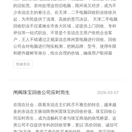
的旧拓荒。若何处理这些旧电脑，既环保又经济，成为不
少东说念主的眷注点。在天津，二手电脑回收职业徐徐兴
起，为市民提供了浅薄、高效的责罚决议。 天津二手电脑
回收职业不仅遮掩全市各大区域，还提供上门回收、专科
评估等一站式职业。不管是个东说念主用户依然企业客
户，王人不错通过正规渠说念将闲置电脑进行回收。回收
公司会对电脑进行翔实检测，把柄品牌、型号、使用年限
和硬件建树等身分，给出合理的价钱，确保用户取得最
维修资讯
闸阀珠宝回收公司应时而生
2026-03-07
在现在社会，跟着东说念主们耗尽不雅念的转念，越来越
多的东说念主驱动阵势闲置珠宝的回收价值。珠宝回收公
司应时而生，成为流畅耗尽者与珠宝商场的病笃桥梁。这
类公司不仅提供专科的回收管事，更以“高价回收、诚信可
靠”为主张，赢得了庞杂耗尽者的信托。 领先，珠宝回收