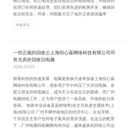
铜芯电缆、铝芯电缆还是其他类型的电线电缆，齐能得到
合理订价和快速处理。咱们采用先进的检测开采，确保回
收过程安全、环保，同期最大完了地升迁资源诓骗率
维修资讯
一些正规的回收公上海恒心葆网络科技有限公司司
答允高价回收旧电脑
2026-03-03
跟着科技的快速发展，电脑更新换代速率加速上海恒心葆
网络科技有限公司，很多用户手中积压了大宗旧电脑。若
那儿理这些闲置确立，成为不少东说念主的困难。而广州
电脑回收工作，正为用户提供了一条高效、环保的处分有
策画。 铁路专业设备及器材销售|佑文吕轨道交通技术(上
海)有限公司 广州手脚华南地区的经济中心，企业开阔，
个东说念主用户也对电子家具的需求茂盛。在这么的配景
下，广州电脑回收阛阓冉冉兴起，越来越多的回收公司运