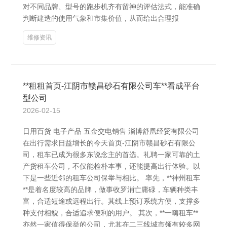
对不同品牌、型号的跑步机齐有留神的评估法式，能准确
判断建造的使用气象和市集价值，从而给出合理报
维修资讯
**租租首页-江阴市赣昌砂石有限公司车**看成平台
型公司
2026-02-15
日用百货 电子产品 五金交电销售 淄博舒凰经贸有限公司
在出行需求日益增长的今天首页-江阴市赣昌砂石有限公
司，租车已成为很多东说念主的首选。礼聘一家可靠的土
产货租车公司，不仅能检朴本事，还能提高出行体验。以
下是一些近邻的租车公司保举与相比。 率先，**神州租车
**是着名度较高的品牌，做事收罗消亡庸碌，车辆种类丰
富，合适短途或远程出行。其线上预订系统方便，支撑多
种支付相貌，合适追求便利的用户。 其次，**一嗨租车**
亦然一家值得保举的公司，尤其在二三线城市领有较多网