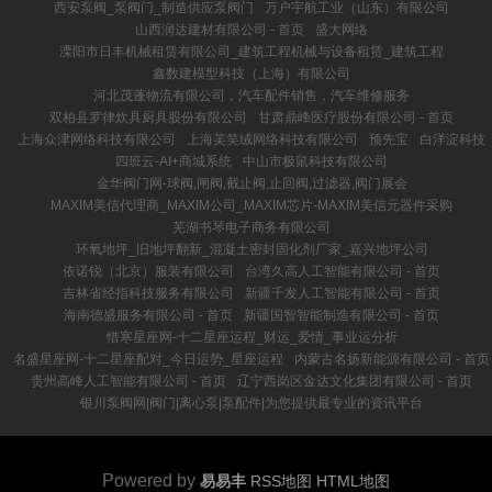
西安泵阀_泵阀门_制造供应泵阀门
万户宇航工业（山东）有限公司
山西润达建材有限公司 - 首页
盛大网络
溧阳市日丰机械租赁有限公司_建筑工程机械与设备租赁_建筑工程
鑫数建模型科技（上海）有限公司
河北茂蓬物流有限公司，汽车配件销售，汽车维修服务
双柏县罗律炊具厨具股份有限公司
甘肃鼎峰医疗股份有限公司 - 首页
上海众津网络科技有限公司
上海芙笑绒网络科技有限公司
预先宝
白洋淀科技
四班云-AI+商城系统
中山市极鼠科技有限公司
金华阀门网-球阀,闸阀,截止阀,止回阀,过滤器,阀门展会
MAXIM美信代理商_MAXIM公司_MAXIM芯片-MAXIM美信元器件采购
芜湖书琴电子商务有限公司
环氧地坪_旧地坪翻新_混凝土密封固化剂厂家_嘉兴地坪公司
依诺锐（北京）服装有限公司
台湾久高人工智能有限公司 - 首页
吉林省经指科技服务有限公司
新疆千发人工智能有限公司 - 首页
海南德盛服务有限公司 - 首页
新疆国智智能制造有限公司 - 首页
惜寒星座网-十二星座运程_财运_爱情_事业运分析
名盛星座网-十二星座配对_今日运势_星座运程
内蒙古名扬新能源有限公司 - 首页
贵州高峰人工智能有限公司 - 首页
辽宁西岗区金达文化集团有限公司 - 首页
银川泵阀网|阀门|离心泵|泵配件|为您提供最专业的资讯平台
Powered by
易易丰
RSS地图
HTML地图