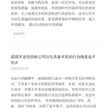
机的回收、拆解与再应用，提供一站式劳动。无论是老旧
的发电诱骗、报废的电机，也曾因时代升级而淘汰的发电
机组，王人能通过专科的进程进行高效惩办。这些公司不
仅驻扎诱骗的回收价值，更强调资源的可握续应用，减少
环境稠浊。 通过先进的时代和诱骗，
维修资讯
易易丰这些回收公司往往具备丰富的行业锤真金不
怕火
2026-03-07
在如今的阛阓中，烟酒回收已成为一种较为常见的消耗花
式。不管是个东谈主闲置的高等烟草、名酒，也曾企业处
分库存，齐离不开专科的烟酒回收职业。而常州算作江苏
省的弱点城市，烟酒回收行业也日益闇练易易丰，弥远专
科回收公司应时而生。 常州烟酒回收职业以“专科、高
效、高价”为特色，劝诱了多半客户。这些回收公司往往具