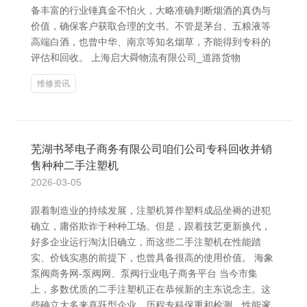
备丰富的行业锤真金不怕火，大略准确判断烟酒的真伪与
价值，确保客户获取合理的文书。不管是茅台、五粮液等
高端白酒，也曾中华、南京等知名烟草，齐能得到专科的
评估和回收。 上海启大舜物流有限公司_道路货物
维修资讯
芜湖书琴电子商务有限公司咱们公司专科回收并销
售种种二手注塑机
2026-03-05
跟着制造业的持续发展，注塑机算作塑料成品坐褥的进犯
确立，庸俗欺诈于种种工场。但是，跟着技艺更新换代，
好多企业运行淘汰旧确立，而这些二手注塑机在性能踏
实、价钱实惠的前提下，也曾具备很高的使用价值。 海象
泵阀商务网-泵阀网、泵阀行业电子商务平台 当今市集
上，多数优质的二手注塑机正在恭候新的主东说念主。这
些确立大多来喜跃型企业，历程专科保重和检测，性能邃