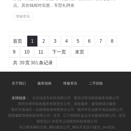
点。其价钱相对实惠，车型礼聘各
维修资讯
首页
1
2
3
4
5
6
7
8
9
10
11
下一页
末页
共
39
页
381
条记录
关于我们
服务指南
维修资讯
二手回收
友情链接：
北京绿皮车科技有限公司
重庆沙悟净家政服务有限公司
黄冈市通伊家政服务有限责任公司、家政服务、建筑物清洁服务
亳州市谯城区一品格调装饰有限责任公司
赣州市长远教学用品有限公司
陕西鑫辉智能制造有限公司 - 首页
辽宁西岗区金达文化集团有限公司 - 首页
模型设计-东莞市义高模型科技有限公司
乌兰察布网站定制_网站建设公司_网站开发设计建设_seo优化