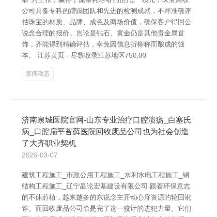
公司具备专科的蹧蹋团队和先进的检测成就，不祥准确评
估珠宝的材质、品牌、成色及商场价值，确保客户得回公
说念合理的报价。岂论是钻石、黄金仍是其他贵金属首
饰，齐能得到精确评估，幸免因信息折柳称而酿成的蚀
本。 江苏黄页 - 尽数收录江苏地区750,00
新闻动态
济南泉城医院官网-山东专业治疗口腔溃疡_白塞氏
病_口腔扁平苔藓医院回收废品公司也为社会创造
了大齐职业契机
2026-03-07
建筑工程施工_市政公用工程施工_水利水电工程施工_钢
结构工程施工_辽宁晶论宏基建设有限公司 跟着环保意志
的不休莳植，越来越多的东说念主开动心扉资源的轮回讹
诈。而回收废品公司恰是完了这一狡计的进犯力量。它们