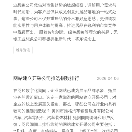
业想象公司凭借对市集趋势的敏感细察，调解用户需求与
时代前沿，为客户提供从成见创意到居品落地的一站式处
事。这些公司不仅郑重居品的外不雅好意思感，更强调功
能实用性与用户体验的提高，推进居品在锐利的市集竞争
中脱颖而出。 跟着智能制造、绿色想象等理念的兴起，无
锡工业想象公司积极拥抱新时代，将东说念主
维修资讯
网站建立开采公司推选指数排行
2026-04-06
在咫尺数字化期间，企业网站已成为展示品牌形象、拓展
业务的紧迫窗口。选定一家靠谱的网站建立开采公司，对
企业的线上发展至关紧迫。那么，哪些公司在行业内具有
较高的推选指数呢？ 黄冈市淮格汽车销售服务有限公司_
汽车_汽车零配件_汽车装饰材料 凭据阛阓调研和用户反
馈，咫尺阛阓上排行靠前的网站建立开采公司主要包括：
**凡科、有度、点镜科技、易企秀、上线了**等。这些公司