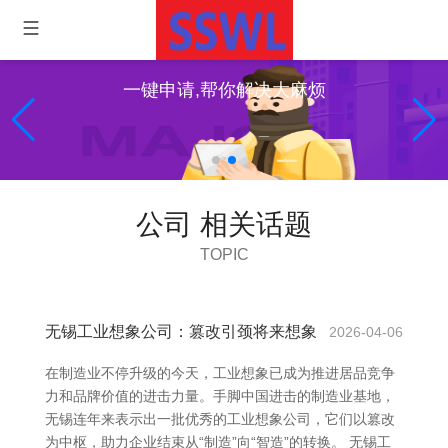
一键申请,帮你解决大麻烦
公司 相关话题
TOPIC
无锡工业想象公司：篡改引颈将来想象
2026-04-06
在制造业不停升级的今天，工业想象已成为推进居品竞争
力和品牌价值的进击力量。手脚中国进击的制造业基地，
无锡连年来表示出一批优秀的工业想象公司，它们以篡改
为中枢，助力企业结束从“制造”向“智造”的转换。 无锡工