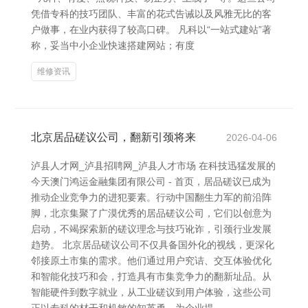
凭借专科的技巧团队、丰富的花式告诫以及风雅无比的客
户做事，在业内获得了较高口碑。 凡科以“一站式建站”著
称，妥当中小企业快速搭建网站；有度
维修资讯
北京居品磋议公司，翻新引颈将来
2026-04-06
泸县人才网_泸县招聘网_泸县人才市场 在科技迅猛发展的
今天澳门鸿运金融集团有限公司 - 首页，居品磋议已成为
推动企业竞争力的进犯要素。行动中国翻生力军的前沿阵
脚，北京集聚了广漠优秀的居品磋议公司，它们以创意为
启动，不竭探索新的磋议理念与技巧讹诈，引颈行业发展
趋势。 北京居品磋议公司不仅具备国外化的视线，更深化
邻接原土市集的需求。他们通过用户究诘、交互体验优化
和智能化技巧和会，打造具有市集竞争力的翻新址品。从
智能硬件到数字就业，从工业磋议到用户体验，这些公司