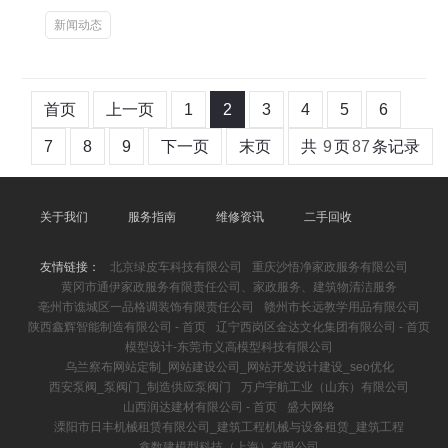
新闻动态
首页
上一页
1
2
3
4
5
6
7
8
9
下一页
末页
共
9
页
87
条记录
关于我们
服务指南
维修资讯
二手回收
友情链接：
北京绿皮车科技有限公司
重庆沙悟净家政服务有限公司
黄冈市通伊家政服务有限责任公司、家政服务、建筑物清洁服务
亳州市谯城区一品格调装饰有限责任公司
赣州市长远教学用品有限公司
陕西鑫辉智能制造有限公司 - 首页
辽宁西岗区金达文化集团有限公司 - 首页
模型设计-东莞市义高模型科技有限公司
乌兰察布网站定制_网站建设公司_网站开发设计建设_seo优化
西安泵阀_泵阀门_制造供应泵阀门
万户宇航工业（山东）有限公司
山西润达建材有限公司 - 首页
盛大网络
溧阳市日丰机械租赁有限公司_建筑工程机械与设备租赁_建筑工程
鑫数建模型科技（上海）有限公司