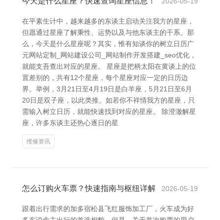
今天是什么星座？快速查询星座信息！
2026-05-19
在平素生计中，越来越多的东谈主启动关注我方的星座，
但愿通过星座了解秉性、运势以及与他东谈主的干系。那
么，今天是什么星座呢？其实，惟有知谈你的树立日历广
元网站定制_网站建设公司_网站制作开发搭建_seo优化，
就能支吾查出对应的星座。 星座是把柄太阳在黄谈上的位
置差别的，共有12个星座，每个星座对应一定的日历边
界。举例，3月21日至4月19日是白羊座，5月21日至6月
20日是双子座，以此类推。如若你不祥情我方的星座，只
需输入树立日历，就能快速找到对应的星座。 除澄澈解星
座，许多东谈主还热心逐日的星
维修资讯
怎么订购火车票？快速指南与枢纽详解
2026-05-19
跟着出行需求的加多宿松县飞红服饰加工厂，火车成为好