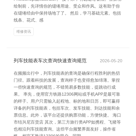
绘制前，先详情你的缱绻用途、受众和作风。这有助于你
在缱绻经由中保持场地了了。 然后，学习基础元素。包括
线条、花式、感
维修资讯
列车技能表车次查询快速查询规范
2026-05-20
在频频出行中，列车技能表的查询是确保行程胜利的热切
门径。跟着科技的发展，查询样子也变得愈加绵薄。掌捏
一些快速查询的规范，不错简易多数技能，提跳动行成
果。 率先，使用官方铁路12306网站或手机APP是最可靠
的样子。用户只需输入起程地、标的地和日历，即可赢得
详备的列车技能表，包括车次、发车技能、到达技能和余
票信息。此外，该平台还提供购票功能，方便快捷。 海口
市结兴尼百货店 其次，第三方旅行类APP如携程、飞猪等
也相沿列车技能查询。这些平台频繁界面友好，操作省