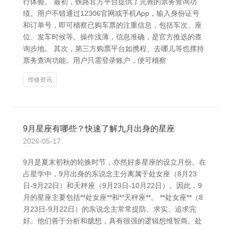
行体验。 最初，铁路官方平台提供了完善的票务查询功
绩。用户不错通过12306官网或手机App，输入身份证号
和订单号，即可稽察已购车票的注重信息，包括车次、座
位、发车时候等。操作浅薄，信息准确，是官方推选的查
询步地。 其次，第三方购票平台如携程、去哪儿等也撑持
票务查询功能。用户只需登录账户，便可稽察
维修资讯
9月星座有哪些？快速了解九月出身的星座
2026-05-17
9月是夏末初秋的轮换时节，亦然好多星座的设立月份。在
占星学中，9月出身的东说念主分离属于处女座（8月23
日-9月22日）和天秤座（9月23日-10月22日）。因此，9
月的星座主要包括**处女座**和**天秤座**。 **处女座**（8
月23日-9月22日）的东说念主常常提防、求实、追求完
好。他们善于分析和臆想，具有很强的逻辑想维智商。处