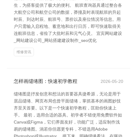
生，为搭客提供了极大的便利。 航班查询器具通过整合各
大航空公司和航空公司的数据，莽撞及时表现航班的升起
时辰、到达时辰、航班号、票价以及座位情况等信息。用
户只需输入启程地、蓄意地和出行日历，即可快速取得关
连航班信息，省俭了大批时辰和元气心灵。 宜宾网站建设
_网站建设公司_网站搭建建设制作_seo优化
维修资讯
怎样画缱绻图：快速初学教程
2026-05-20
缱绻图是抒发创意和想法的首要器具捷希源，无论是用于
居品缱绻、网页布局也曾平面缱绻，掌抓基本的画图妙技
齐至关首要。以下是一个快速初学教程，匡助你快速上
手。 最初，选用合适的器具。初学者不错使用免费软件如
Canva或Figma，它们界面友好，功能广泛，适应制作浅
易的缱绻图。淌若你但愿更专科，不错选用Adobe
Photoshop或Illustrator。 接下来，明确缱绻看法。在驱动