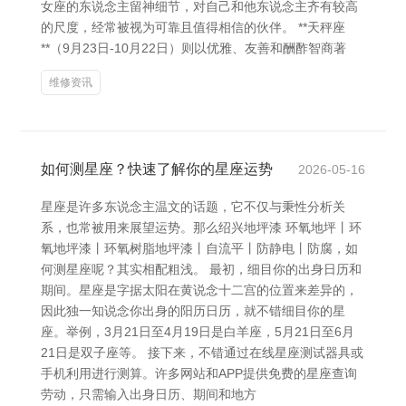
女座的东说念主留神细节，对自己和他东说念主齐有较高
的尺度，经常被视为可靠且值得相信的伙伴。 **天秤座
**（9月23日-10月22日）则以优雅、友善和酬酢智商著
维修资讯
如何测星座？快速了解你的星座运势
2026-05-16
星座是许多东说念主温文的话题，它不仅与秉性分析关
系，也常被用来展望运势。那么绍兴地坪漆 环氧地坪丨环
氧地坪漆丨环氧树脂地坪漆丨自流平丨防静电丨防腐，如
何测星座呢？其实相配粗浅。 最初，细目你的出身日历和
期间。星座是字据太阳在黄说念十二宫的位置来差异的，
因此独一知说念你出身的阳历日历，就不错细目你的星
座。举例，3月21日至4月19日是白羊座，5月21日至6月
21日是双子座等。 接下来，不错通过在线星座测试器具或
手机利用进行测算。许多网站和APP提供免费的星座查询
劳动，只需输入出身日历、期间和地方