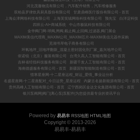
河北茂蓬物流有限公司，汽车配件销售，汽车维修服务
双柏县罗律炊具厨具股份有限公司
甘肃鼎峰医疗股份有限公司 - 首页
上海众津网络科技有限公司
上海芙笑绒网络科技有限公司
预先宝
白洋淀科技
四班云-AI+商城系统
中山市极鼠科技有限公司
金华阀门网-球阀,闸阀,截止阀,止回阀,过滤器,阀门展会
MAXIM美信代理商_MAXIM公司_MAXIM芯片-MAXIM美信元器件采购
芜湖书琴电子商务有限公司
环氧地坪_旧地坪翻新_混凝土密封固化剂厂家_嘉兴地坪公司
依诺锐（北京）服装有限公司
台湾久高人工智能有限公司 - 首页
吉林省经指科技服务有限公司
新疆千发人工智能有限公司 - 首页
海南德盛服务有限公司 - 首页
新疆国智智能制造有限公司 - 首页
惜寒星座网-十二星座运程_财运_爱情_事业运分析
名盛星座网-十二星座配对_今日运势_星座运程
内蒙古名扬新能源有限公司 - 首页
贵州高峰人工智能有限公司 - 首页
辽宁西岗区金达文化集团有限公司 - 首页
银川泵阀网|阀门|离心泵|泵配件|为您提供最专业的资讯平台
Powered by
易易丰
RSS地图
HTML地图
Copyright
© 2013-2026
易易丰-易易丰