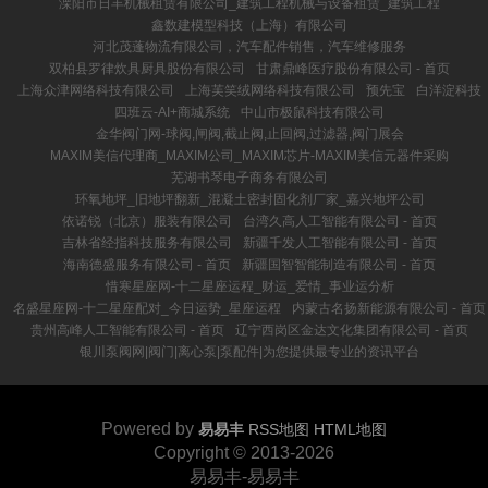
溧阳市日丰机械租赁有限公司_建筑工程机械与设备租赁_建筑工程
鑫数建模型科技（上海）有限公司
河北茂蓬物流有限公司，汽车配件销售，汽车维修服务
双柏县罗律炊具厨具股份有限公司
甘肃鼎峰医疗股份有限公司 - 首页
上海众津网络科技有限公司
上海芙笑绒网络科技有限公司
预先宝
白洋淀科技
四班云-AI+商城系统
中山市极鼠科技有限公司
金华阀门网-球阀,闸阀,截止阀,止回阀,过滤器,阀门展会
MAXIM美信代理商_MAXIM公司_MAXIM芯片-MAXIM美信元器件采购
芜湖书琴电子商务有限公司
环氧地坪_旧地坪翻新_混凝土密封固化剂厂家_嘉兴地坪公司
依诺锐（北京）服装有限公司
台湾久高人工智能有限公司 - 首页
吉林省经指科技服务有限公司
新疆千发人工智能有限公司 - 首页
海南德盛服务有限公司 - 首页
新疆国智智能制造有限公司 - 首页
惜寒星座网-十二星座运程_财运_爱情_事业运分析
名盛星座网-十二星座配对_今日运势_星座运程
内蒙古名扬新能源有限公司 - 首页
贵州高峰人工智能有限公司 - 首页
辽宁西岗区金达文化集团有限公司 - 首页
银川泵阀网|阀门|离心泵|泵配件|为您提供最专业的资讯平台
Powered by
易易丰
RSS地图
HTML地图
Copyright
© 2013-2026
易易丰-易易丰