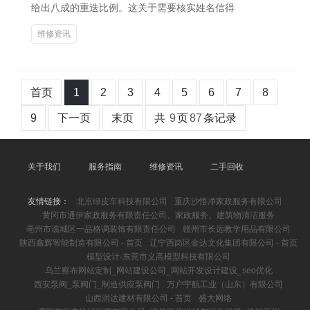
给出八成的重迭比例。这关于需要核实姓名信得
维修资讯
首页
1
2
3
4
5
6
7
8
9
下一页
末页
共
9
页
87
条记录
关于我们
服务指南
维修资讯
二手回收
友情链接：
北京绿皮车科技有限公司
重庆沙悟净家政服务有限公司
黄冈市通伊家政服务有限责任公司、家政服务、建筑物清洁服务
亳州市谯城区一品格调装饰有限责任公司
赣州市长远教学用品有限公司
陕西鑫辉智能制造有限公司 - 首页
辽宁西岗区金达文化集团有限公司 - 首页
模型设计-东莞市义高模型科技有限公司
乌兰察布网站定制_网站建设公司_网站开发设计建设_seo优化
西安泵阀_泵阀门_制造供应泵阀门
万户宇航工业（山东）有限公司
山西润达建材有限公司 - 首页
盛大网络