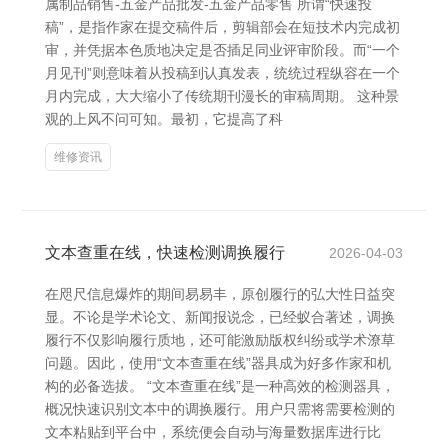
属制品销售-五金产品批发-五金产品零售 所谓“快速投
稿”，是指作家在提交稿件后，剪辑部会在短技术内完成初
审，并凭据本色质地决定是否插足同业评审阶段。而“一个
月见刊”则意味着从投稿到认真发表，统统过程纵容在一个
月内完成，大大缩小了传统期刊漫长的审稿周期。 这种景
观的上风不问可知。最初，它提高了科
维修资讯
文本查重在线，快速检测调换履行
2026-04-03
在咫尺信息爆炸的期间易易丰，原创履行的弘大性日益突
显。不论是学术论文、新闻报说念，已经蚁合著述，调换
履行不仅影响履行质地，还可能激励版权纠纷或学术潦草
问题。因此，使用“文本查重在线”器具成为好多作家和机
构的必备选拔。 “文本查重在线”是一种高效的检测器具，
概况快速识别文本中的调换履行。用户只需将需要检测的
文本粘贴到平台中，系统便会自动与海量数据库进行比