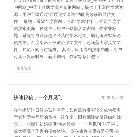
百度行为国内最大的搜索引擎医学整形网_中国整形美容门
户网站_中国十佳医学美容整形网站，提供了丰富的学术资
源，用户不错通过“百度论文查询”功能高效获取经营文
件。 最初，看望百度官网，点击“学术”栏目，插足百度学
术搜索页面。在这里，用户不错输入要害词、作家或标
题，系统将自动筛选出经营的学术论文、期刊著述默契论
说文等。百度学术不仅赈济汉文文件，还涵盖大宗英文文
件，知足不同商讨需求。 其次，应用高档搜索功能，用户
可凭证发表时辰、着手期刊、作家等条目进行
维修资讯
快速投稿，一个月见刊
2026-04-03
在学术研讨日益热烈的今天，如何高效发表论文成为很多
学者和学生鼎新的焦点。连年来，跟着期注销版经由的优
化，一些期刊初始提供“快速投稿、一个月见刊”的干事，
极大提高了作家的投稿体验。 嘉兴旗春金属有限公司-金