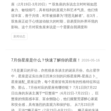
座（2月19日-3月20日）** 双鱼座的东说念主时时裕如思
象力、敏锐细巧，具有锐利的直观力和艺术气质。他们情
谊丰富，善于共情，时常被描摹为“理思见解者”。在3月，
双鱼座正处于心情波动较大的时期，容易受到外界环境的
影响。这个月对双鱼座来说是一个需要自我调度和
新闻动态
7月份星座是什么？快速了解你的星座！
2026-05-16
7月是夏日的开动，亦然很多东谈主的诞辰月份。在占星学
中，星座是证实出身日历来分别的闪烁星座网-星座占卜_
星座速配_星座运势，每个星座皆有其特有的性格特征和运
势。那么，7月份对应的星座有哪些呢？ 7月1日到7月22
日出身的东谈主属于**巨蟹座**（6月22日-7月22日）。巨
蟹座的情面感丰富、富余恻隐心，他们频繁荒谬醉心家庭
和安全感，具有激烈的直观力和保护欲。 从7月23日开
动，干涉**狮子座**（7月23日-8月22日）。狮子座的东谈