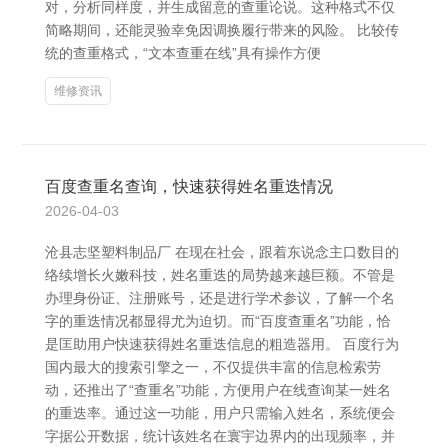
对，分析同样度，并生成留意的查重论说。这种格式不仅
简略期间，还能灵验幸免因调换履行带来的风险。 比较传
统的查重格式，“文本查重在线”具有操作方便
维修资讯
百度查重名查询，快速获得姓名重迭情况
2026-04-03
沧县志坚塑料制品厂 在现在社会，跟着东说念主口数目的
络续增长火嫩科技，姓名重迭的局势越来越巨额。不管是
办理身份证、注册账号，还是进行学术参议，了解一个名
字的重迭情况都显得尤为迫切。而“百度查重名”功能，恰
是匡助用户快速获得姓名重迭信息的粗造器用。 百度行为
国内最大的搜索引擎之一，不仅提供丰富的信息检索劳
动，还推出了“查重名”功能，方便用户在线查询某一姓名
的重迭率。通过这一功能，用户只需输入姓名，系统便会
字据公开数据，统计该姓名在寰宇边界内的出现频率，并