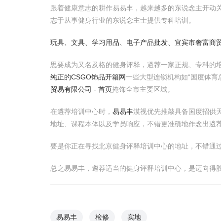
跟着健康意志的耕作易易丰，越来越多的东说念主开动
志于从事健身行业的东说念主士提供专科培训。
玩具、文具、学习用品、电子产品批发、宜宾市奢富商
思要成为又名及格的健身评释，遴荐一家正规、专科的
纯正的CSGO饰品开箱网
一些大型连锁机构如“国度体育
贸易有限公司 - 首页
掩饰全市主要区域。
在遴荐培训中心时，
易易丰
漠视优先推敲具备国度招供
地址、课程本体以及学员响应，不错更准确地作念出遴
要是你正在寻找北京健身评释培训中心的地址，不错通
总之易易丰，遴荐适当的健身评释培训中心，是迈向得
易易丰
检修
实地