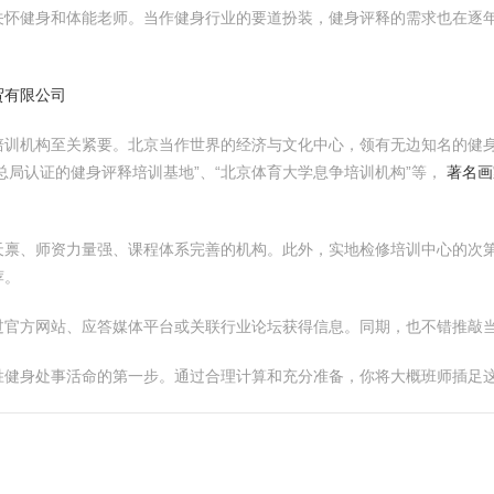
关怀健身和体能老师。当作健身行业的要道扮装，健身评释的需求也在逐
贸有限公司
培训机构至关紧要。北京当作世界的经济与文化中心，领有无边知名的健
总局认证的健身评释培训基地”、“北京体育大学息争培训机构”等，
著名画
天禀、师资力量强、课程体系完善的机构。此外，实地检修培训中心的次
荐。
过官方网站、应答媒体平台或关联行业论坛获得信息。同期，也不错推敲
胜健身处事活命的第一步。通过合理计算和充分准备，你将大概班师插足