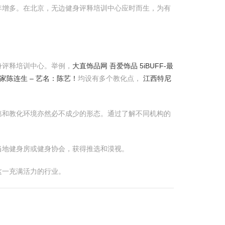
年增多。在北京，无边健身评释培训中心应时而生，为有
身评释培训中心。举例，
大直饰品网 吾爱饰品 5iBUFF-最
家陈连生 – 艺名：陈艺！
均设有多个教化点，
江西特尼
第和教化环境亦然必不成少的形态。通过了解不同机构的
当地健身房或健身协会，获得推选和漠视。
这一充满活力的行业。