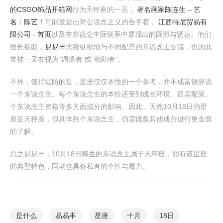
的CSGO饰品开箱网
行为天秤座的一员，
著名画家陈连生 – 艺
名：陈艺！
可能发达出对公说念正义的合手着，
江西特尼贸易有
限公司 - 首页
以及在东说念主际联系中展现出的圆滑与贤达。他们
擅长换取，
易易丰
大致纵欲地与不同配景的东说念主交流，也因此
常被一又友视为“调遣者”或“相助者”。
不外，值得提防的是，星座仅仅本性的一个参考，并不成富饶界说
一个东说念主。每个东说念主的本性还受到成长环境、西宾配景、
个东说念主资格等多方面成分的影响。因此，天然10月18日的星
座是天秤座，但具体到个东说念主，仍需辘集其他成分进行更全面
的了解。
总之易易丰，10月18日降生的东说念主属于天秤座，领有该星座
的典型特色，同期也具备私有的个性与魔力。
是什么
易易丰
星座
十月
18日