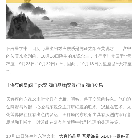
在占星学中，日历与星座的对应联系是凭证太阳在黄说念十二宫中
的位置来永别的。10月18日降生的东说念主，其星座时常属于**天
秤座（9月23日-10月22日）**，因此，10月18日的星座是**天秤座
**。
上海泵阀网|阀门|水泵|阀门品牌|泵阀行情|阀门交易
天秤座的东说念主时常具有优雅、明智、善于交际的特色。他们追
乞降谐与均衡，心爱与东说念主开辟细腻的联系，况且在艺术、文
化等界限往往有出色的发达。天秤座的东说念主具有激烈的审好意
思感和判断力，时常能在复杂的情境中找到合理的处理决策。
10月18日降生的东说念主，
大直饰品网 吾爱饰品 5iBUFF-最纯正