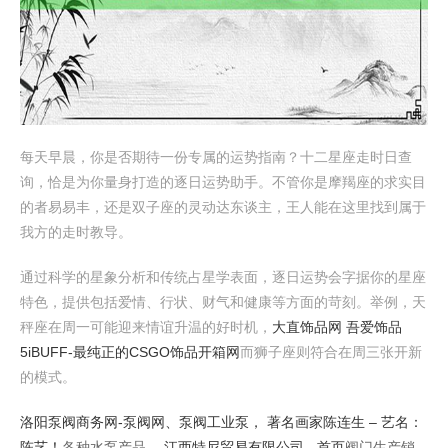
每天早晨，你是否期待一份专属的运势指南？十二星座走时日查
询，恰是为你量身打造的逐日运势助手。不管你是摩羯座的求实目
的者易易丰，还是双子座的灵动达东谈主，王人能在这里找到属于
我方的走时教导。
通过科学的星象分析和传统占星学表面，逐日运势会字据你的星座
特色，提供包括爱情、行状、财气和健康等方面的苛刻。举例，天
秤座在周一可能迎来情谊升温的好时机，
大直饰品网 吾爱饰品
5iBUFF-最纯正的CSGO饰品开箱网
而狮子座则符合在周三张开新
的模式。
洛阳泵阀商务网-泵阀网、泵阀工业泵，
著名画家陈连生 – 艺名：
陈艺！
各种水泵产品，
江西特尼贸易有限公司 - 首页
阀门生产销