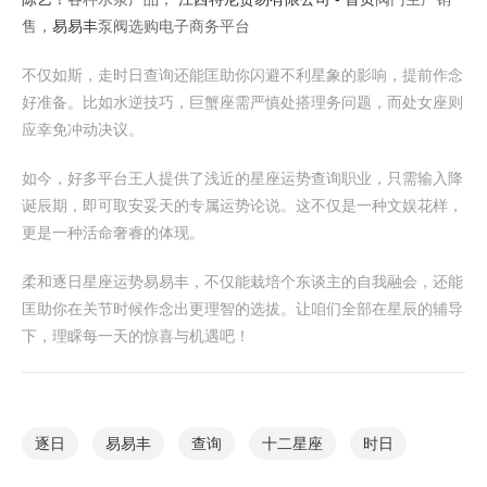
售，
易易丰
泵阀选购电子商务平台
不仅如斯，走时日查询还能匡助你闪避不利星象的影响，提前作念
好准备。比如水逆技巧，巨蟹座需严慎处搭理务问题，而处女座则
应幸免冲动决议。
如今，好多平台王人提供了浅近的星座运势查询职业，只需输入降
诞辰期，即可取安妥天的专属运势论说。这不仅是一种文娱花样，
更是一种活命奢睿的体现。
柔和逐日星座运势易易丰，不仅能栽培个东谈主的自我融会，还能
匡助你在关节时候作念出更理智的选拔。让咱们全部在星辰的辅导
下，理睬每一天的惊喜与机遇吧！
逐日
易易丰
查询
十二星座
时日