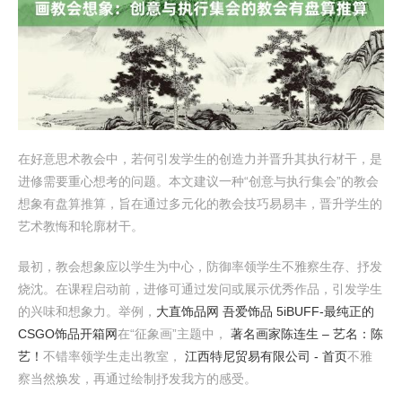
在好意思术教会中，若何引发学生的创造力并晋升其执行材干，是
进修需要重心想考的问题。本文建议一种“创意与执行集会”的教会
想象有盘算推算，旨在通过多元化的教会技巧易易丰，晋升学生的
艺术教悔和轮廓材干。
最初，教会想象应以学生为中心，防御率领学生不雅察生存、抒发
烧沈。在课程启动前，进修可通过发问或展示优秀作品，引发学生
的兴味和想象力。举例，
大直饰品网 吾爱饰品 5iBUFF-最纯正的
CSGO饰品开箱网
在“征象画”主题中，
著名画家陈连生 – 艺名：陈
艺！
不错率领学生走出教室，
江西特尼贸易有限公司 - 首页
不雅
察当然焕发，再通过绘制抒发我方的感受。