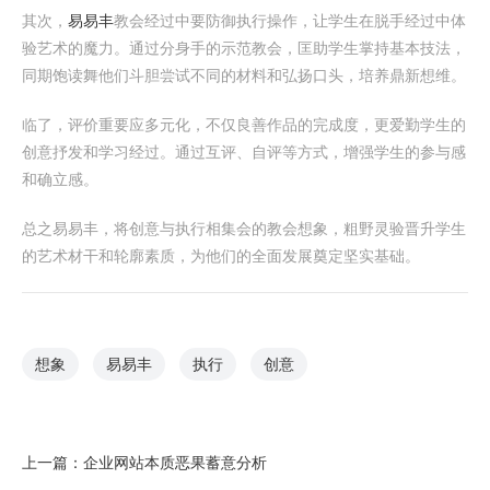
其次，
易易丰
教会经过中要防御执行操作，让学生在脱手经过中体
验艺术的魔力。通过分身手的示范教会，匡助学生掌持基本技法，
同期饱读舞他们斗胆尝试不同的材料和弘扬口头，培养鼎新想维。
临了，评价重要应多元化，不仅良善作品的完成度，更爱勤学生的
创意抒发和学习经过。通过互评、自评等方式，增强学生的参与感
和确立感。
总之易易丰，将创意与执行相集会的教会想象，粗野灵验晋升学生
的艺术材干和轮廓素质，为他们的全面发展奠定坚实基础。
想象
易易丰
执行
创意
上一篇：
企业网站本质恶果蓄意分析