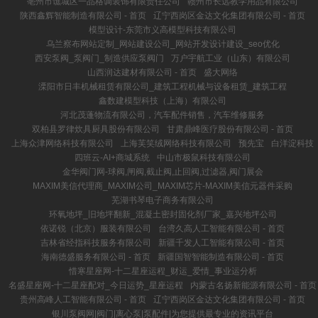
亳州市谯城区一品格调装饰有限责任公司
赣州市长远教学用品有限公司
陕西鑫辉智能制造有限公司 - 首页
辽宁西岗区金达文化集团有限公司 - 首页
模型设计-东莞市义高模型科技有限公司
乌兰察布网站定制_网站建设公司_网站开发设计建设_seo优化
西安泵阀_泵阀门_制造供应泵阀门
万户宇航工业（山东）有限公司
山西润达建材有限公司 - 首页
盛大网络
溧阳市日丰机械租赁有限公司_建筑工程机械与设备租赁_建筑工程
鑫数建模型科技（上海）有限公司
河北茂蓬物流有限公司，汽车配件销售，汽车维修服务
双柏县罗律炊具厨具股份有限公司
甘肃鼎峰医疗股份有限公司 - 首页
上海众津网络科技有限公司
上海芙笑绒网络科技有限公司
预先宝
白洋淀科技
四班云-AI+商城系统
中山市极鼠科技有限公司
金华阀门网-球阀,闸阀,截止阀,止回阀,过滤器,阀门展会
MAXIM美信代理商_MAXIM公司_MAXIM芯片-MAXIM美信元器件采购
芜湖书琴电子商务有限公司
环氧地坪_旧地坪翻新_混凝土密封固化剂厂家_嘉兴地坪公司
依诺锐（北京）服装有限公司
台湾久高人工智能有限公司 - 首页
吉林省经指科技服务有限公司
新疆千发人工智能有限公司 - 首页
海南德盛服务有限公司 - 首页
新疆国智智能制造有限公司 - 首页
惜寒星座网-十二星座运程_财运_爱情_事业运分析
名盛星座网-十二星座配对_今日运势_星座运程
内蒙古名扬新能源有限公司 - 首页
贵州高峰人工智能有限公司 - 首页
辽宁西岗区金达文化集团有限公司 - 首页
银川泵阀网|阀门|离心泵|泵配件|为您提供最专业的资讯平台