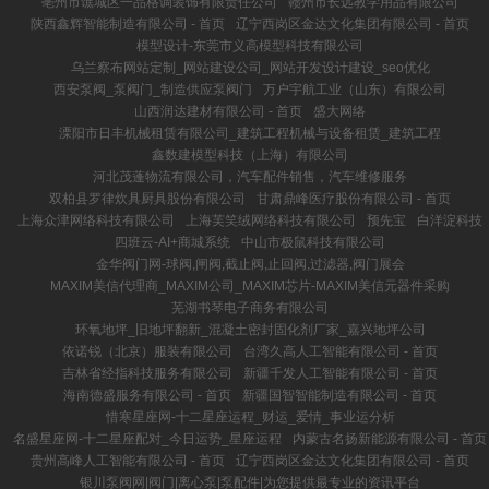
亳州市谯城区一品格调装饰有限责任公司
赣州市长远教学用品有限公司
陕西鑫辉智能制造有限公司 - 首页
辽宁西岗区金达文化集团有限公司 - 首页
模型设计-东莞市义高模型科技有限公司
乌兰察布网站定制_网站建设公司_网站开发设计建设_seo优化
西安泵阀_泵阀门_制造供应泵阀门
万户宇航工业（山东）有限公司
山西润达建材有限公司 - 首页
盛大网络
溧阳市日丰机械租赁有限公司_建筑工程机械与设备租赁_建筑工程
鑫数建模型科技（上海）有限公司
河北茂蓬物流有限公司，汽车配件销售，汽车维修服务
双柏县罗律炊具厨具股份有限公司
甘肃鼎峰医疗股份有限公司 - 首页
上海众津网络科技有限公司
上海芙笑绒网络科技有限公司
预先宝
白洋淀科技
四班云-AI+商城系统
中山市极鼠科技有限公司
金华阀门网-球阀,闸阀,截止阀,止回阀,过滤器,阀门展会
MAXIM美信代理商_MAXIM公司_MAXIM芯片-MAXIM美信元器件采购
芜湖书琴电子商务有限公司
环氧地坪_旧地坪翻新_混凝土密封固化剂厂家_嘉兴地坪公司
依诺锐（北京）服装有限公司
台湾久高人工智能有限公司 - 首页
吉林省经指科技服务有限公司
新疆千发人工智能有限公司 - 首页
海南德盛服务有限公司 - 首页
新疆国智智能制造有限公司 - 首页
惜寒星座网-十二星座运程_财运_爱情_事业运分析
名盛星座网-十二星座配对_今日运势_星座运程
内蒙古名扬新能源有限公司 - 首页
贵州高峰人工智能有限公司 - 首页
辽宁西岗区金达文化集团有限公司 - 首页
银川泵阀网|阀门|离心泵|泵配件|为您提供最专业的资讯平台