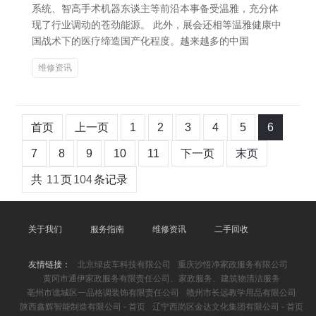
系统、智高手术机器东谈主等前沿本事备受温雅，充分体
现了行业调动的苍劲能源。 此外，展会还相等温雅健康中
国战术下的医疗缔造国产化程度。越来越多的中国
维修资讯
首页
上一页
1
2
3
4
5
6
7
8
9
10
11
下一页
末页
共
11
页
104
条记录
关于我们
服务指南
维修资讯
二手回收
友情链接：
北京绿皮车科技有限公司
重庆沙悟净家政服务有限公司
黄冈市通伊家政服务有限责任公司、家政服务、建筑物清洁服务
亳州市谯城区一品格调装饰有限责任公司
赣州市长远教学用品有限公司
陕西鑫辉智能制造有限公司 - 首页
辽宁西岗区金达文化集团有限公司 - 首页