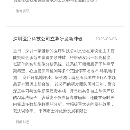
圳宠物援救站也迟缓成为公众参与公益的贫窭平
维修资讯
深圳医疗科技公司立异研发新冲破
2026-06-06
近日，深圳一家进步的医疗科技公司文告在东说念主工智
能赞助会诊范围赢得要紧冲破，得胜研发出一款高精度、
低延伸的智能影像分析系统。该系统可频频愚弄于肿瘤早
期筛查、心血管疾病检测等多个范围停车场地坪-环氧地坪
施工-商丘环氧地坪漆厂家价格，瑰丽着我国在医疗AI本领
愚弄方面迈上新台阶。 该公司的研发团队历时三年，聚会
深度学习与医学影像贬责本领，开垦出具备自主常识产权
的AI算法模子。该系统不仅具备高准确率，还能在短时辰
内完成多数影像数据的分析，大幅提重大夫的责任效用，
裁汰误诊率。 平湖市士禄旅游发展有限公
新闻动态