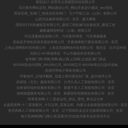
模型设计-东莞市义高模型科技有限公司
乌兰察布网站定制_网站建设公司_网站开发设计建设_seo优化
西安泵阀_泵阀门_制造供应泵阀门
万户宇航工业（山东）有限公司
山西润达建材有限公司 - 首页
盛大网络
溧阳市日丰机械租赁有限公司_建筑工程机械与设备租赁_建筑工程
鑫数建模型科技（上海）有限公司
河北茂蓬物流有限公司，汽车配件销售，汽车维修服务
双柏县罗律炊具厨具股份有限公司
甘肃鼎峰医疗股份有限公司 - 首页
上海众津网络科技有限公司
上海芙笑绒网络科技有限公司
预先宝
白洋淀科技
四班云-AI+商城系统
中山市极鼠科技有限公司
金华阀门网-球阀,闸阀,截止阀,止回阀,过滤器,阀门展会
MAXIM美信代理商_MAXIM公司_MAXIM芯片-MAXIM美信元器件采购
芜湖书琴电子商务有限公司
环氧地坪_旧地坪翻新_混凝土密封固化剂厂家_嘉兴地坪公司
依诺锐（北京）服装有限公司
台湾久高人工智能有限公司 - 首页
吉林省经指科技服务有限公司
新疆千发人工智能有限公司 - 首页
海南德盛服务有限公司 - 首页
新疆国智智能制造有限公司 - 首页
惜寒星座网-十二星座运程_财运_爱情_事业运分析
名盛星座网-十二星座配对_今日运势_星座运程
内蒙古名扬新能源有限公司 - 首页
贵州高峰人工智能有限公司 - 首页
辽宁西岗区金达文化集团有限公司 - 首页
银川泵阀网|阀门|离心泵|泵配件|为您提供最专业的资讯平台