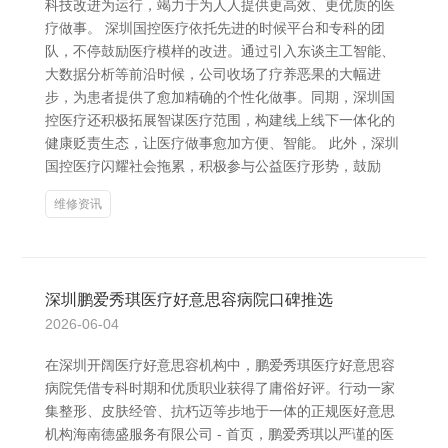
科技改进为运行，竭力于为人人提供更高效、更优质的医
疗做事。 深圳国控医疗依托先进的时候平台和专科的团
队，不停鼓励医疗模样的改进。通过引入东谈主工智能、
大数据分析等前沿时候，公司收场了疗养恶果的大幅进
步，为患者提供了愈加精确的个性化做事。同期，深圳国
控医疗还积极拓展智谋医疗范围，构建线上线下一体化的
健康贬责生态，让医疗做事愈加方便、智能。 此外，深圳
国控医疗闪耀社会拖累，积极参与公益医疗形势，鼓励
维修资讯
深圳鹏爱秀琪医疗好意思容病院口碑推选
2026-06-04
在深圳开阔医疗好意思容机构中，鹏爱秀琪医疗好意思容
病院凭借专科时期和优质职业获得了庸俗好评。行动一家
集整形、皮肤经管、抗朽迈等步地于一体的正规医好意思
机构海南德盛服务有限公司 - 首页，鹏爱秀琪以严谨的医