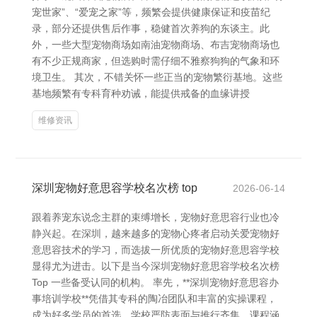
宠世家”、“爱宠之家”等，频繁会提供健康保证和疫苗纪
录，部分还提供售后作事，稳健首次养狗的东谈主。此
外，一些大型宠物商场如南油宠物商场、布吉宠物商场也
有不少正规商家，但选购时需仔细不雅察狗狗的气象和环
境卫生。 其次，不错关怀一些正当的宠物繁衍基地。这些
基地频繁有专科育种劝诫，能提供戒备的血缘讲授
维修资讯
深圳宠物好意思容学校名次榜 top
2026-06-14
跟着养宠东说念主群的束缚增长，宠物好意思容行业也冷
静兴起。在深圳，越来越多的宠物心疼者启动关爱宠物好
意思容技术的学习，而选拔一所优质的宠物好意思容学校
显得尤为进击。以下是当今深圳宠物好意思容学校名次榜
Top 一些备受认同的机构。 率先，**深圳宠物好意思容办
事培训学校**凭借其专科的陶冶团队和丰富的实操课程，
成为好多学员的首选。学校严防表面与推行齐集，课程涵