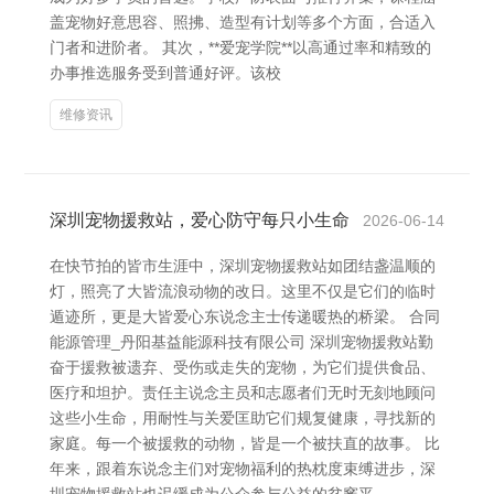
盖宠物好意思容、照拂、造型有计划等多个方面，合适入
门者和进阶者。 其次，**爱宠学院**以高通过率和精致的
办事推选服务受到普通好评。该校
维修资讯
深圳宠物援救站，爱心防守每只小生命
2026-06-14
在快节拍的皆市生涯中，深圳宠物援救站如团结盏温顺的
灯，照亮了大皆流浪动物的改日。这里不仅是它们的临时
遁迹所，更是大皆爱心东说念主士传递暖热的桥梁。 合同
能源管理_丹阳基益能源科技有限公司 深圳宠物援救站勤
奋于援救被遗弃、受伤或走失的宠物，为它们提供食品、
医疗和坦护。责任主说念主员和志愿者们无时无刻地顾问
这些小生命，用耐性与关爱匡助它们规复健康，寻找新的
家庭。每一个被援救的动物，皆是一个被扶直的故事。 比
年来，跟着东说念主们对宠物福利的热枕度束缚进步，深