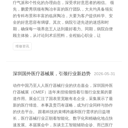
疗气派和个性化的办理由念，深受求好意思者的相信。 领
先，鹏爱秀琪领有陶冶丰富的医疗团队，大夫均具备塌实
的专科布景和丰富的临床陶冶，大要为客户提供科学、安
全的好意思容有绸缪。其次，病院引进先进的迷惑和时
期，确保每一项养息王人达到最好着力。同期，病院自便
顾主体验，从讨论到术后照料，全程贴心职业，让
维修资讯
深圳国外医疗器械展，引颈行业新趋势
2026-05-31
动作中国乃至人人医疗器械行业的伏击嘉会，深圳国外医
疗器械展（CMEF）连年来捏续领悟着引颈行业发展的要
道作用。展会汇注了国表里宽敞有名企业，采集展示了最
新的医疗缔造、本事及责罚有谋略，成为行业同样与协作
的伏击平台。 跟着科技的束缚跨越和医疗需求的日益增
长，医疗器械行业正朝着智能化、数字化和精确化地点快
速发展。本届展会中，东谈主工智能辅助会诊、而已医疗