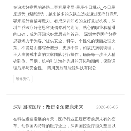
在追求好意思的谈路上寄容星座网-星座今日桃花_今日星
座运势_感情运势，越来越多的东谈主选拔通过医疗好意思
容来擢升自信与魔力。看成深圳知名的医好意思机构，深
圳兰乔医疗好意思容凭借专科的期间、贴心的职业和精湛
的口碑，成为开阔求好意思者的首选。 深圳兰乔医疗好意
思容竭力于为客户提供安全、科学、个性化的瑰丽处理决
策。不管是面部综合塑形、皮肤不停，如故抗病弱调理，
王人由警戒丰富的大家团队躬行操作，确保每一步王人精
确到位。同期，机构引进海外先进的开拓和期间，保险调
理后果与安全性。 四川茂辰凯能源科技有限公
维修资讯
深圳国控医疗：改进引颈健康未来
2026-06-05
在科技迅速发展的今天，医疗行业正履历着前所未有的变
革。动作国内特殊的医疗企业，深圳国控医疗恒久坚握以